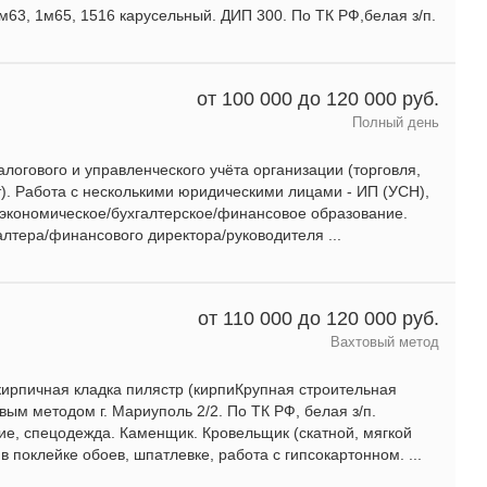
1м63, 1м65, 1516 карусельный. ДИП 300. По ТК РФ,белая з/п.
от 100 000 до 120 000 руб.
Полный день
алогового и управленческого учёта организации (торговля,
т). Работа с несколькими юридическими лицами - ИП (УСН),
 экономическое/бухгалтерское/финансовое образование.
алтера/финансового директора/руководителя ...
от 110 000 до 120 000 руб.
Вахтовый метод
кирпичная кладка пилястр (кирпиКрупная строительная
ым методом г. Мариуполь 2/2. По ТК РФ, белая з/п.
ие, спецодежда. Каменщик. Кровельщик (скатной, мягкой
 поклейке обоев, шпатлевке, работа с гипсокартонном. ...