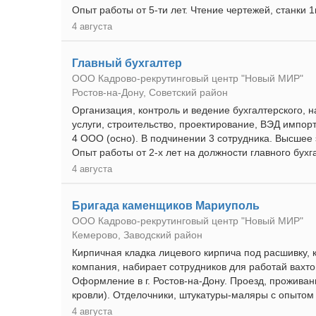
Опыт работы от 5-ти лет. Чтение чертежей, станки 
4 августа
Главный бухгалтер
ООО Кадрово-рекрутинговый центр "Новый МИР"
Ростов-на-Дону, Советский район
Организация, контроль и ведение бухгалтерского, н
услуги, строительство, проектирование, ВЭД импор
4 ООО (осно). В подчинении 3 сотрудника. Высшее
Опыт работы от 2-х лет на должности главного бухг
4 августа
Бригада каменщиков Мариуполь
ООО Кадрово-рекрутинговый центр "Новый МИР"
Кемерово, Заводский район
Кирпичная кладка лицевого кирпича под расшивку, 
компания, набирает сотрудников для работай вахтов
Оформление в г. Ростов-на-Дону. Проезд, проживан
кровли). Отделочники, штукатуры-маляры с опытом в
4 августа